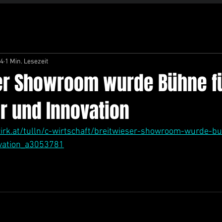
24
1 Min. Lesezeit
er Showroom wurde Bühne f
r und Innovation
irk.at/tulln/c-wirtschaft/breitwieser-showroom-wurde-b
ovation_a3053781