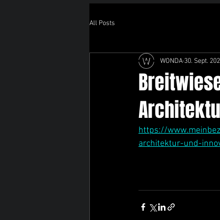
All Posts
WONDA
30. Sept. 20
Breitwies
Architektu
https://www.meinbez
architektur-und-inn